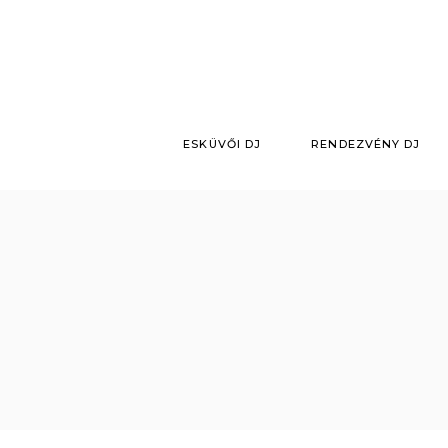
Skip
to
the
content
ESKÜVŐI DJ
RENDEZVÉNY DJ