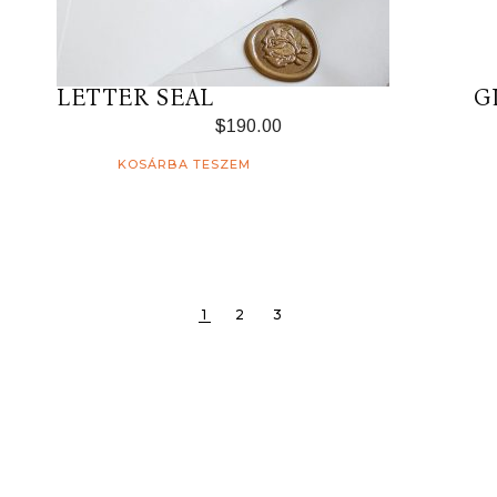
LETTER SEAL
G
$
190.00
KOSÁRBA TESZEM
1
2
3