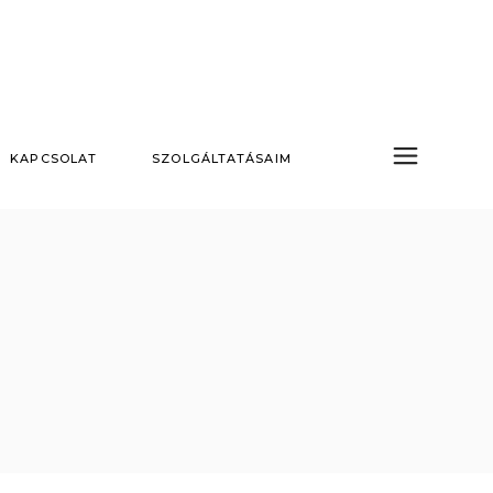
KAPCSOLAT
SZOLGÁLTATÁSAIM
Nappali tűzijáték
Hidegszikra esküvőre
Szárazjég esküvőre