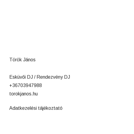
Török János
Esküvői DJ / Rendezvény DJ
+36703947988
torokjanos.hu
Adatkezelési tájékoztató