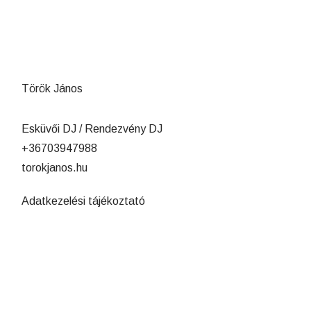
Török János
Esküvői DJ / Rendezvény DJ
+36703947988
torokjanos.hu
Adatkezelési tájékoztató