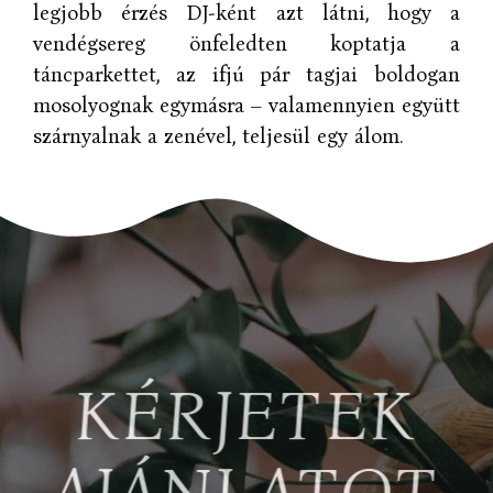
legjobb érzés DJ-ként azt látni, hogy a
vendégsereg önfeledten koptatja a
táncparkettet, az ifjú pár tagjai boldogan
mosolyognak egymásra – valamennyien együtt
szárnyalnak a zenével, teljesül egy álom.
KÉRJETEK
AJÁNLATOT