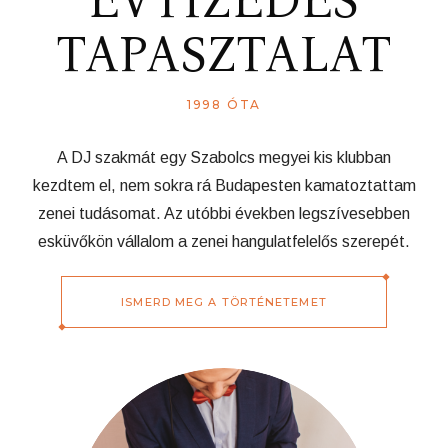
ÉVTIZEDES
TAPASZTALAT
1998 ÓTA
A DJ szakmát egy Szabolcs megyei kis klubban
kezdtem el, nem sokra rá Budapesten kamatoztattam
zenei tudásomat. Az utóbbi években legszívesebben
esküvőkön vállalom a zenei hangulatfelelős szerepét.
ISMERD MEG A TÖRTÉNETEMET