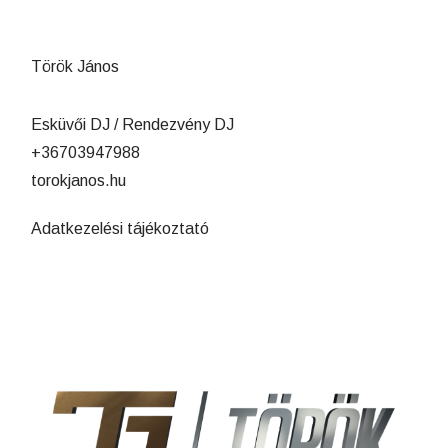
Török János
Esküvői DJ / Rendezvény DJ
+36703947988
torokjanos.hu
Adatkezelési tájékoztató