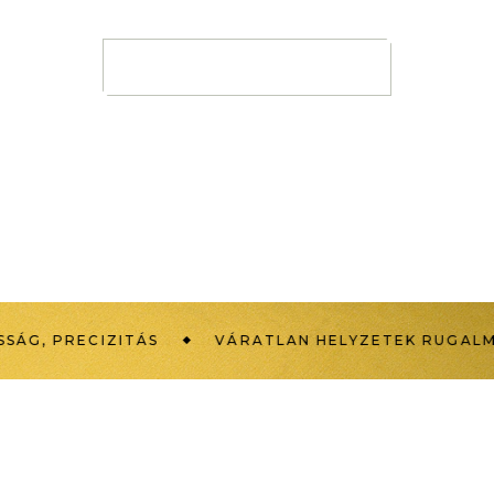
KAPCSOLATFELVÉTEL
 PRECIZITÁS
VÁRATLAN HELYZETEK RUGALMAS 