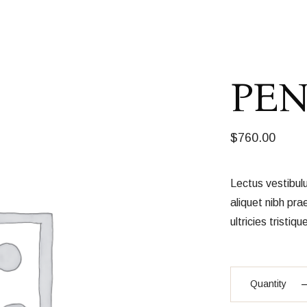
PE
$
760.00
Lectus vestibul
aliquet nibh pra
ultricies tristiqu
Pendant quanti
Quantity