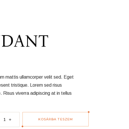
NDANT
um mattis ullamcorper velit sed. Eget
esent tristique. Lorem sed risus
e. Risus viverra adipiscing at in tellus
ty
KOSÁRBA TESZEM