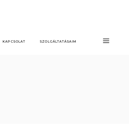
KAPCSOLAT
SZOLGÁLTATÁSAIM
Nappali tűzijáték
Hidegszikra esküvőre
Szárazjég esküvőre