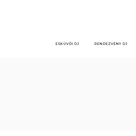
Skip
to
the
content
ESKÜVŐI DJ
RENDEZVÉNY DJ