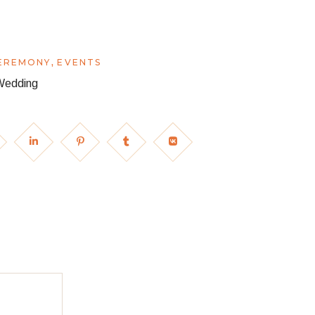
,
EREMONY
EVENTS
Wedding