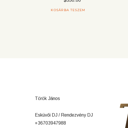
$
550.00
KOSÁRBA TESZEM
Török János
Esküvői DJ / Rendezvény DJ
+36703947988