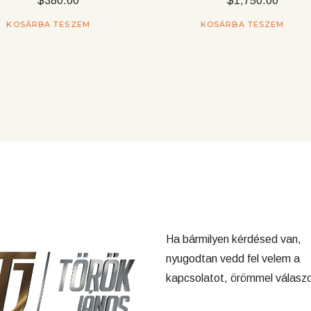
$
380.00
$
1,750.00
KOSÁRBA TESZEM
KOSÁRBA TESZEM
Ha bármilyen kérdésed van,
nyugodtan vedd fel velem a
kapcsolatot, örömmel válaszo