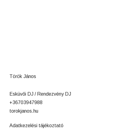
Török János
Esküvői DJ / Rendezvény DJ
+36703947988
torokjanos.hu
Adatkezelési tájékoztató