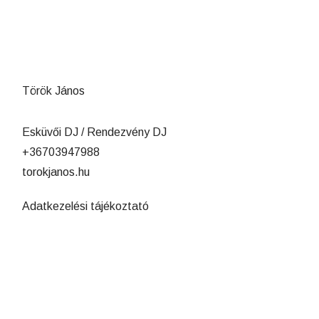
Török János
Esküvői DJ / Rendezvény DJ
+36703947988
torokjanos.hu
Adatkezelési tájékoztató