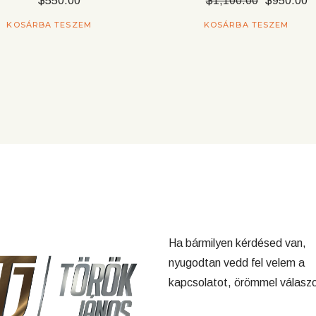
$
550.00
$
1,100.00
$
950.00
Original
Current
price
price
KOSÁRBA TESZEM
KOSÁRBA TESZEM
was:
is:
$1,100.00.
$950.00.
Ha bármilyen kérdésed van,
nyugodtan vedd fel velem a
kapcsolatot, örömmel válaszo