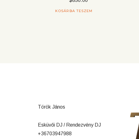
$
850.00
KOSÁRBA TESZEM
Török János
Esküvői DJ / Rendezvény DJ
+36703947988