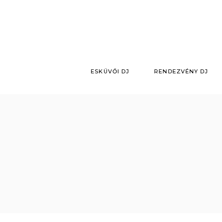
Skip
to
the
content
ESKÜVŐI DJ
RENDEZVÉNY DJ