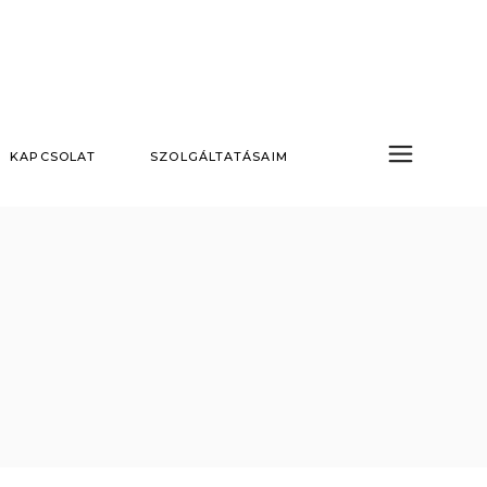
KAPCSOLAT
SZOLGÁLTATÁSAIM
Nappali tűzijáték
Hidegszikra esküvőre
Szárazjég esküvőre