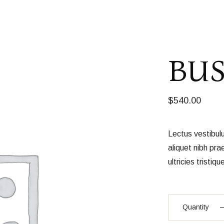
BUS
$
540.00
Lectus vestibul
aliquet nibh pra
ultricies tristiqu
Bustier quantity
Quantity