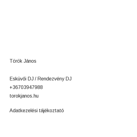
Török János
Esküvői DJ / Rendezvény DJ
+36703947988
torokjanos.hu
Adatkezelési tájékoztató